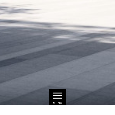
©SackerArchitekten