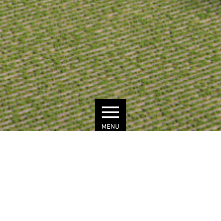
©Projekt Altglienicke GmbH & Co. KG / rendart
WOHNUNGSBAU ALTGLIENICKE
BERLIN
AUFTRAGGEBER