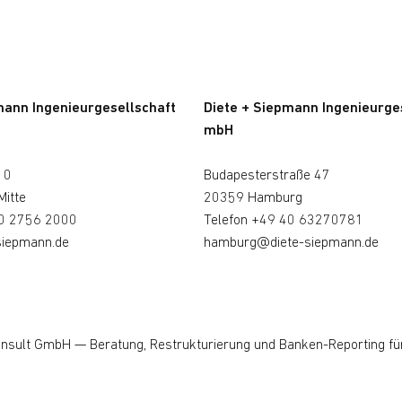
mann Ingenieurgesellschaft
Diete + Siepmann Ingenieurge
mbH
10
Budapesterstraße 47
Mitte
20359 Hamburg
0 2756 2000
Telefon
+49 40 63270781
siepmann.de
hamburg@diete-siepmann.de
onsult GmbH
— Beratung, Restrukturierung und Banken-Reporting fü