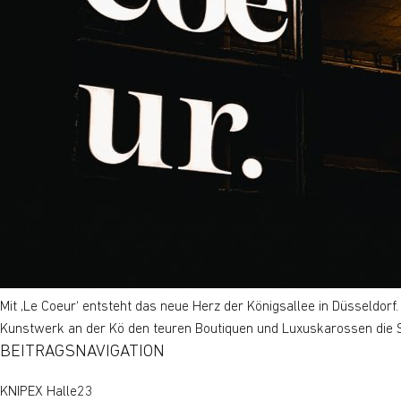
Mit ‚Le Coeur‘ entsteht das neue Herz der Königsallee in Düsseldorf.
Kunstwerk an der Kö den teuren Boutiquen und Luxuskarossen die 
BEITRAGSNAVIGATION
KNIPEX Halle23