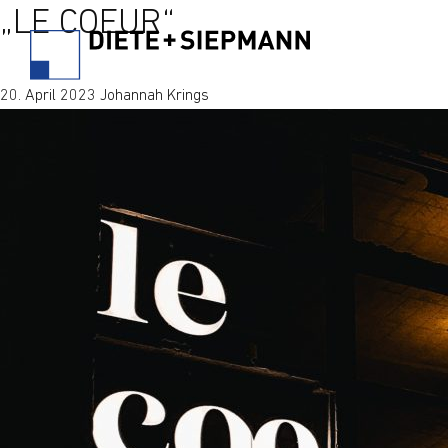
„LE COEUR“
20. April 2023 Johannah Krings