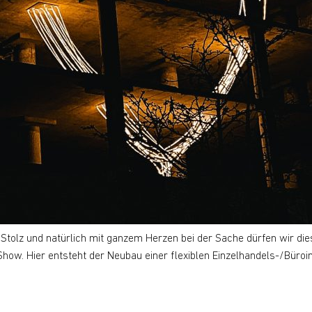
 Stolz und natürlich mit ganzem Herzen bei der Sache dürfen wir dies
Show. Hier entsteht der Neubau einer flexiblen Einzelhandels-/Bü